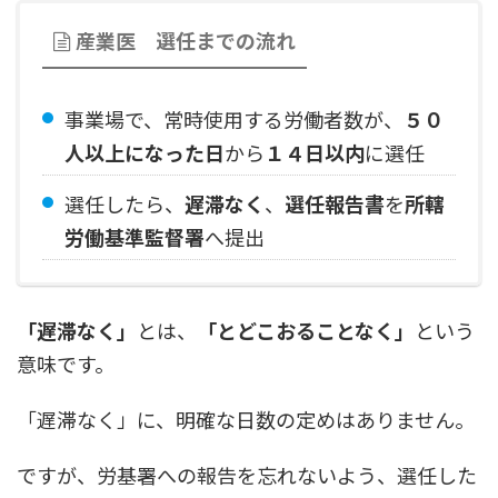
産業医 選任までの流れ
事業場で、常時使用する労働者数が、
５０
人以上になった日
から
１４日以内
に選任
選任したら、
遅滞なく
、
選任報告書
を
所轄
労働基準監督署
へ提出
「遅滞なく」
とは、
「とどこおることなく」
という
意味です。
「遅滞なく」に、明確な日数の定めはありません。
ですが、労基署への報告を忘れないよう、選任した