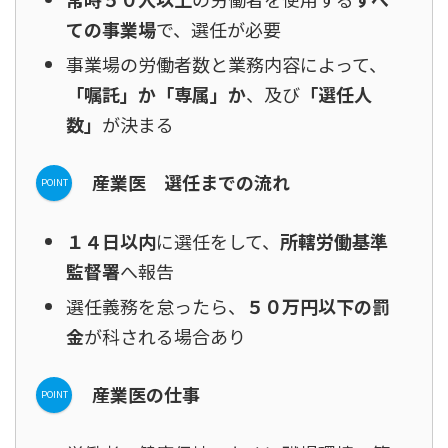
ての事業場
で、選任が必要
事業場の労働者数と業務内容によって、
「嘱託」か「専属」か
、及び
「選任人
数」
が決まる
産業医 選任までの流れ
１４日以内
に選任をして、
所轄労働基準
監督署
へ報告
選任義務を怠ったら、
５０万円以下の罰
金
が科される場合あり
産業医の仕事