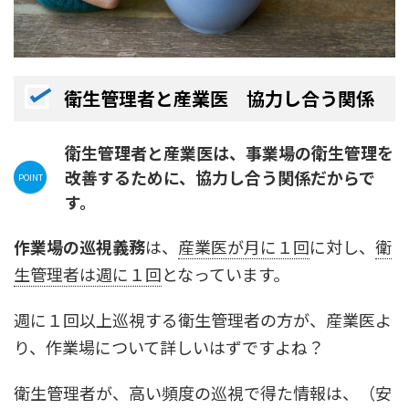
衛生管理者と産業医 協力し合う関係
衛生管理者
と
産業医
は、事業場の衛生管理を
改善するために、
協力し合う関係
だからで
す。
作業場の巡視義務
は、
産業医が月に１回
に対し、
衛
生管理者は週に１回
となっています。
週に１回以上巡視する衛生管理者の方が、産業医よ
り、作業場について詳しいはずですよね？
衛生管理者が、高い頻度の巡視で得た情報は、（安