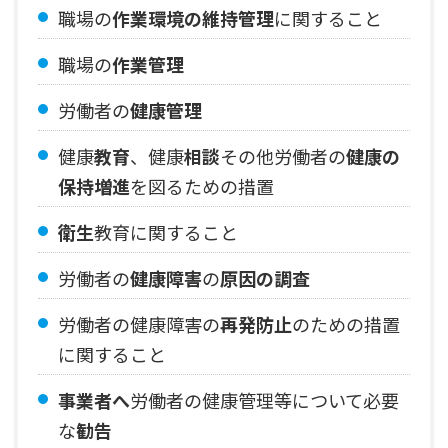
職場の
作業環境の維持管理
に関すること
職場の
作業管理
労働者の
健康管理
健康
教育
、健康
相談
その他労働者の
健康の
保持増進
を図るための措置
衛生
教育に関すること
労働者の
健康障害
の
原因の調査
労働者の健康障害の
再発防止
のための措置
に関すること
事業者へ
労働者の健康管理等について必要
な
勧告