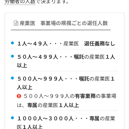
労働者の人数
で決まります。
産業医 事業場の規模ごとの選任人数
１人〜４９人
・・・産業医
選任義務なし
５０人～４９９人
・・・
嘱託
の産業医
１人
以上
５００人～９９９人
・・・
嘱託
の産業医
１
人以上
５００人〜９９９人の
有害業務
の事業場
は、
専属
の産業医
１人以上
１０００人～３０００人
・・・
専属
の産業
医
１人以上