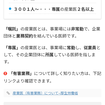
３００１人〜
・・・
専属
の産業医
２名以上
「嘱託」
の産業医とは、事業場には
非常勤
で、企業
団体と
業務契約
を結んでいる医師です。
「専属」
の産業医とは、事業場に
常勤
し、
従業員
と
して、その企業団体に
所属
している医師を指しま
す。
「有害業務」
について詳しく知りたい方は、下記
リンクより確認できます。
産業医（有害業務）について–厚生労働省