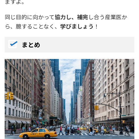
ますよ。
同じ目的に向かって
協力し、補完
し合う産業医か
ら、臆することなく、
学びましょう
！
まとめ